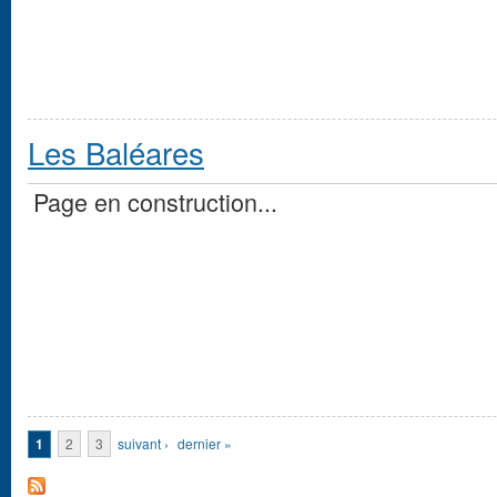
Les Baléares
Page en construction...
Pages
1
2
3
suivant ›
dernier »