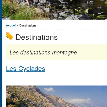
Vous êtes ici
Accueil
» Destinations
Destinations
Les destinations montagne
Les Cyclades