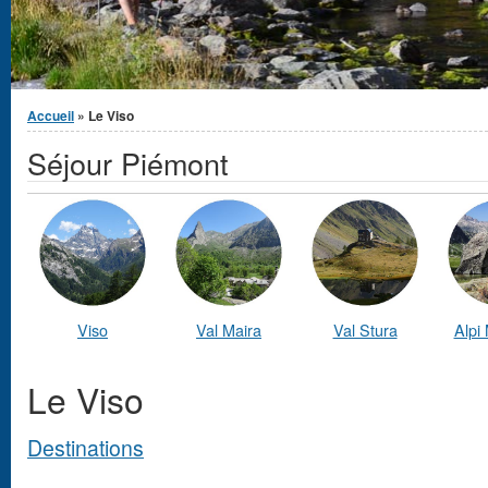
Vous êtes ici
Accueil
» Le Viso
Séjour Piémont
Viso
Val Maira
Val Stura
Alpi 
Le Viso
Destinations